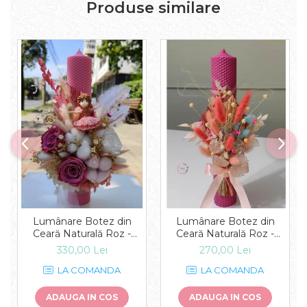
Produse similare
Lumânare Botez din
Lumânare Botez din
Ceară Naturală Roz -
Ceară Naturală Roz -
Grația Balerinei
Vibrația Culorilor
330,00 Lei
270,00 Lei
LA COMANDA
LA COMANDA
ADAUGA IN COS
ADAUGA IN COS