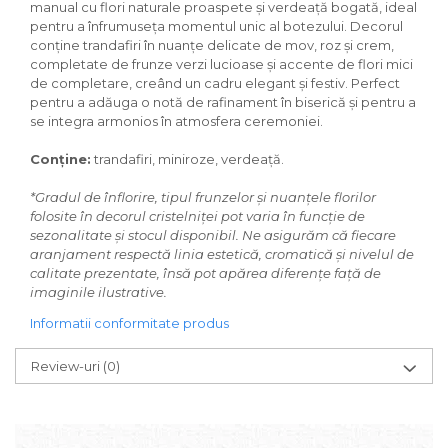
manual cu flori naturale proaspete și verdeață bogată, ideal
pentru a înfrumuseța momentul unic al botezului. Decorul
conține trandafiri în nuanțe delicate de mov, roz și crem,
completate de frunze verzi lucioase și accente de flori mici
de completare, creând un cadru elegant și festiv. Perfect
pentru a adăuga o notă de rafinament în biserică și pentru a
se integra armonios în atmosfera ceremoniei.
Conține:
trandafiri, miniroze, verdeață.
*Gradul de înflorire, tipul frunzelor și nuanțele florilor
folosite în decorul cristelniței pot varia în funcție de
sezonalitate și stocul disponibil. Ne asigurăm că fiecare
aranjament respectă linia estetică, cromatică și nivelul de
calitate prezentate, însă pot apărea diferențe față de
imaginile ilustrative.
Informatii conformitate produs
Review-uri
(0)