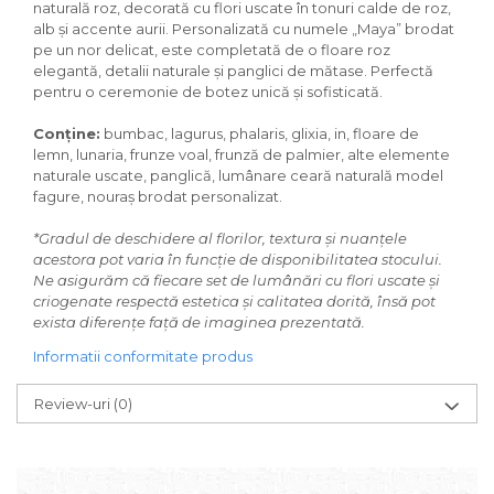
naturală roz, decorată cu flori uscate în tonuri calde de roz,
alb și accente aurii. Personalizată cu numele „Maya” brodat
pe un nor delicat, este completată de o floare roz
elegantă, detalii naturale și panglici de mătase. Perfectă
pentru o ceremonie de botez unică și sofisticată.
Conține:
bumbac, lagurus, phalaris, glixia, in, floare de
lemn, lunaria, frunze voal, frunză de palmier, alte elemente
naturale uscate, panglică, lumânare ceară naturală model
fagure, nouraș brodat personalizat.
*Gradul de deschidere al florilor, textura și nuanțele
acestora pot varia în funcție de disponibilitatea stocului.
Ne asigurăm că fiecare set de lumânări cu flori uscate și
criogenate respectă estetica și calitatea dorită, însă pot
exista diferențe față de imaginea prezentată.
Informatii conformitate produs
Review-uri
(0)