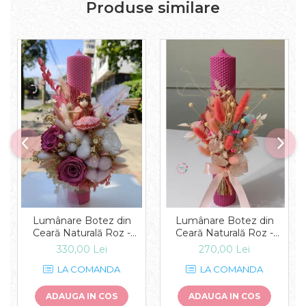
Produse similare
Lumânare Botez din
Lumânare Botez din
Ceară Naturală Roz -
Ceară Naturală Roz -
Grația Balerinei
Vibrația Culorilor
330,00 Lei
270,00 Lei
LA COMANDA
LA COMANDA
ADAUGA IN COS
ADAUGA IN COS