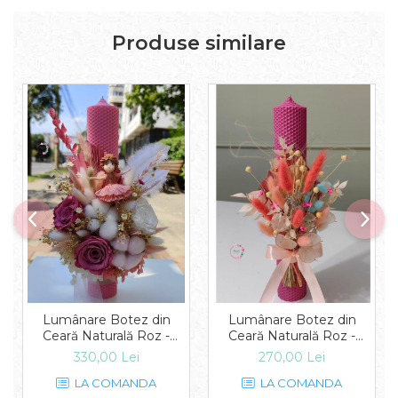
Produse similare
Lumânare Botez din
Lumânare Botez din
Ceară Naturală Roz -
Ceară Naturală Roz -
Grația Balerinei
Vibrația Culorilor
330,00 Lei
270,00 Lei
LA COMANDA
LA COMANDA