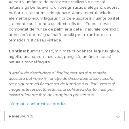
Această lumânare de botez este realizată din ceară
naturală galbenă, având un design rustic și elegant, decorat
cu flori uscate atent selecționate. Aranjamentul include
elemente precum lagurus, floricele uscate în nuanțe pastel
și accente aurii pentru un efect sofisticat. Fundalul este
completat de frunze de palmier și detalii naturale, oferind o
atmosferă boemă și rafinată. Ideală pentru un botez cu
tematică rustică sau vintage.
Conține:
bumbac, mac, miniroză criogenată, lagurus, glixia,
nigella, lunaria, in, frunze voal, panglică, lumânare ceară
naturală model fagure.
*Gradul de deschidere al florilor, textura și nuanțele
acestora pot varia în funcție de disponibilitatea stocului.
Ne asigurăm că fiecare set de lumânări cu flori uscate și
criogenate respectă estetica și calitatea dorită, însă pot
exista diferențe față de imaginea prezentată.
Informatii conformitate produs
Review-uri
(0)