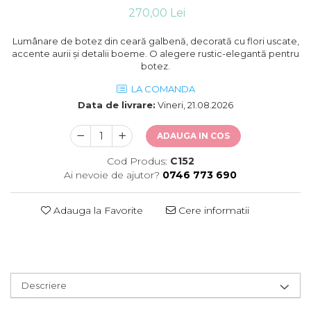
270,00 Lei
Lumânare de botez din ceară galbenă, decorată cu flori uscate,
accente aurii și detalii boeme. O alegere rustic-elegantă pentru
botez.
LA COMANDA
Data de livrare:
Vineri, 21.08.2026
ADAUGA IN COS
Cod Produs:
C152
Ai nevoie de ajutor?
0746 773 690
Adauga la Favorite
Cere informatii
Descriere