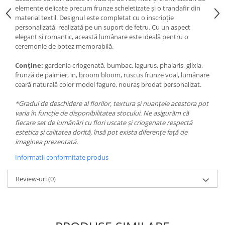
elemente delicate precum frunze scheletizate și o trandafir din
material textil. Designul este completat cu o inscripție
personalizată, realizată pe un suport de fetru. Cu un aspect
elegant și romantic, această lumânare este ideală pentru o
ceremonie de botez memorabilă.
Conține:
gardenia criogenată, bumbac, lagurus, phalaris, glixia,
frunză de palmier, in, broom bloom, ruscus frunze voal, lumânare
ceară naturală color model fagure, nouraș brodat personalizat.
*Gradul de deschidere al florilor, textura și nuanțele acestora pot
varia în funcție de disponibilitatea stocului. Ne asigurăm că
fiecare set de lumânări cu flori uscate și criogenate respectă
estetica și calitatea dorită, însă pot exista diferențe față de
imaginea prezentată.
Informatii conformitate produs
Review-uri
(0)