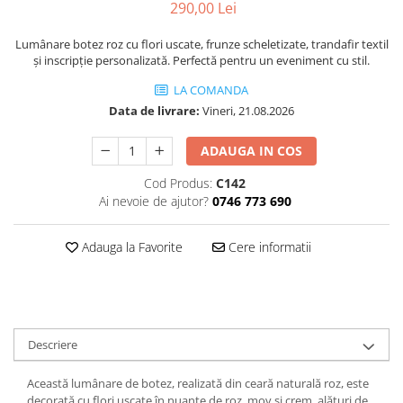
290,00 Lei
Lumânare botez roz cu flori uscate, frunze scheletizate, trandafir textil
și inscripție personalizată. Perfectă pentru un eveniment cu stil.
LA COMANDA
Data de livrare:
Vineri, 21.08.2026
ADAUGA IN COS
Cod Produs:
C142
Ai nevoie de ajutor?
0746 773 690
Adauga la Favorite
Cere informatii
Descriere
Această lumânare de botez, realizată din ceară naturală roz, este
decorată cu flori uscate în nuanțe de roz, mov și crem, alături de