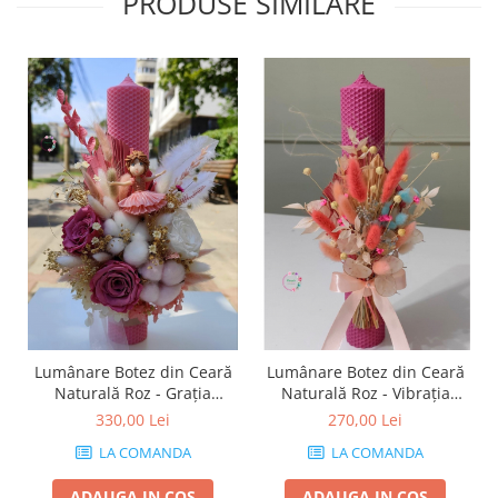
PRODUSE SIMILARE
Lumânare Botez din Ceară
Lumânare Botez din Ceară
Naturală Roz - Grația
Naturală Roz - Vibrația
Balerinei
Culorilor
330,00 Lei
270,00 Lei
LA COMANDA
LA COMANDA
ADAUGA IN COS
ADAUGA IN COS