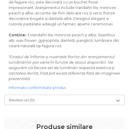
de fagure roz, este decorată cu un buchet floral
impresionant. Aranjamentul include trandafiri lila, miniroze
peach și albe, accente de flori delicate roz și verzi, frunze
decorative bogate și dantelă albă. Designul elegant și
culorile pastelate adaugă un farmec aparte ceremoniei.
Conține:
3 trandafiri lila, miniroze peach și albe, lisianthus
alb, wax flower, gypsophila, dantelă, panglică, lumânare din
ceară naturală tip fagure roz.
*Gradul de înflorire și nuanțele florilor din aranjamentul
lumânărilor pot varia în funcție de stocul disponibil. Ne
asigurăm că fiecare set de lumânări respectă estetica și
calitatea dorită, însă pot exista diferențe față de imaginea
prezentată.
Informatii conformitate produs
Review-uri
(0)
Produse similare