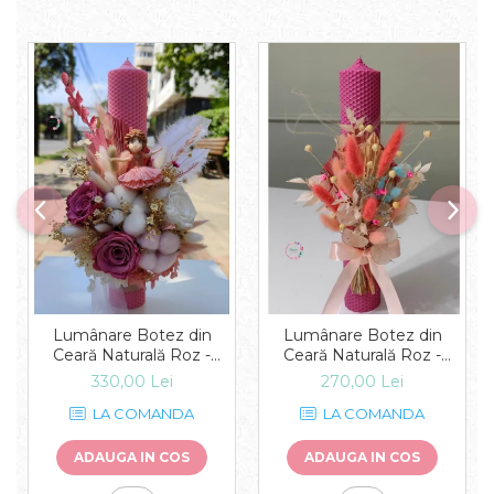
Lumânare Botez din
Lumânare Botez din
Ceară Naturală Roz -
Ceară Naturală Roz -
Grația Balerinei
Vibrația Culorilor
330,00 Lei
270,00 Lei
LA COMANDA
LA COMANDA
ADAUGA IN COS
ADAUGA IN COS