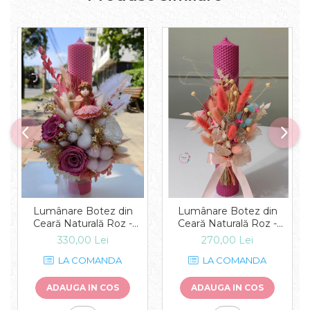
Lumânare Botez din
Lumânare Botez din
Ceară Naturală Roz -
Ceară Naturală Roz -
Grația Balerinei
Vibrația Culorilor
330,00 Lei
270,00 Lei
LA COMANDA
LA COMANDA
ADAUGA IN COS
ADAUGA IN COS