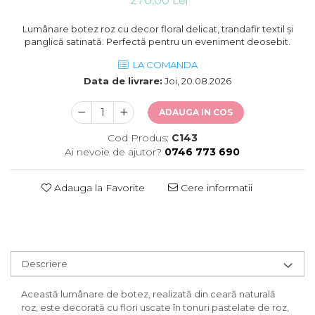
270,00 Lei
Lumânare botez roz cu decor floral delicat, trandafir textil și
panglică satinată. Perfectă pentru un eveniment deosebit.
LA COMANDA
Data de livrare:
Joi, 20.08.2026
ADAUGA IN COS
Cod Produs:
C143
Ai nevoie de ajutor?
0746 773 690
Adauga la Favorite
Cere informatii
Descriere
Această lumânare de botez, realizată din ceară naturală
roz, este decorată cu flori uscate în tonuri pastelate de roz,