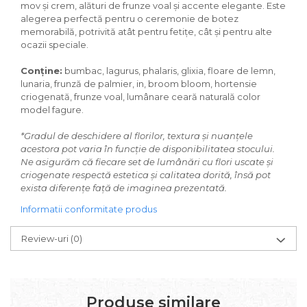
mov și crem, alături de frunze voal și accente elegante. Este
alegerea perfectă pentru o ceremonie de botez
memorabilă, potrivită atât pentru fetițe, cât și pentru alte
ocazii speciale.
Conține:
bumbac, lagurus, phalaris, glixia, floare de lemn,
lunaria, frunză de palmier, in, broom bloom, hortensie
criogenată, frunze voal, lumânare ceară naturală color
model fagure.
*Gradul de deschidere al florilor, textura și nuanțele
acestora pot varia în funcție de disponibilitatea stocului.
Ne asigurăm că fiecare set de lumânări cu flori uscate și
criogenate respectă estetica și calitatea dorită, însă pot
exista diferențe față de imaginea prezentată.
Informatii conformitate produs
Review-uri
(0)
Produse similare