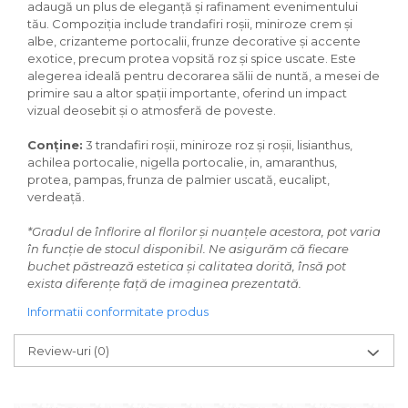
adaugă un plus de eleganță și rafinament evenimentului
tău. Compoziția include trandafiri roșii, miniroze crem și
albe, crizanteme portocalii, frunze decorative și accente
exotice, precum protea vopsită roz și spice uscate. Este
alegerea ideală pentru decorarea sălii de nuntă, a mesei de
primire sau a altor spații importante, oferind un impact
vizual deosebit și o atmosferă de poveste.
Conține:
3 trandafiri roșii, miniroze roz și roșii, lisianthus,
achilea portocalie, nigella portocalie, in, amaranthus,
protea, pampas, frunza de palmier uscată, eucalipt,
verdeață.
*Gradul de înflorire al florilor și nuanțele acestora, pot varia
în funcție de stocul disponibil. Ne asigurăm că fiecare
buchet păstrează estetica și calitatea dorită, însă pot
exista diferențe față de imaginea prezentată.
Informatii conformitate produs
Review-uri
(0)