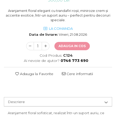
300,00 Lei
Aranjament floral elegant cu trandafiri roșii, miniroze crem și
accente exotice, într-un suport auriu – perfect pentru decoruri
speciale.
LA COMANDA
Data de livrare:
Vineri, 21.08.2026
ADAUGA IN COS
Cod Produs:
C124
Ai nevoie de ajutor?
0746 773 690
Adauga la Favorite
Cere informatii
Descriere
Aranjament floral sofisticat, realizat într-un suport auriu, ce