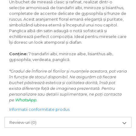
Un buchet de mireasă clasic și rafinat, realizat dintr-o
selecție armonioasă de trandafiri albi, miniroze și lisianthus,
completate de accente delicate de gypsophila și frunze de
ruscus. Acest aranjament floral emană eleganță și puritate,
simbolizând iubirea eternă și începutul unui nou capitol.
Panglica albă din satin adaugă o notă sofisticată și
echilibrează perfect compoziția. Ideal pentru miresele care
își doresc un look atemporal și diafan.
Conține:
7 trandafiri albi, miniroze albe, lisianthus alb,
gypsophila, verdeata, panglică.
*Gradul de înflorire al florilor și nuanțele acestora, pot varia
în funcție de stocul disponibil. Ne asigurăm că fiecare
buchet păstrează estetica și calitatea dorită, însă pot
exista diferențe față de imaginea prezentată. Pentru
personalizare sau detalii suplimentare, ne poți contacta
pe
WhatsApp
.
Informatii conformitate produs
Review-uri
(0)