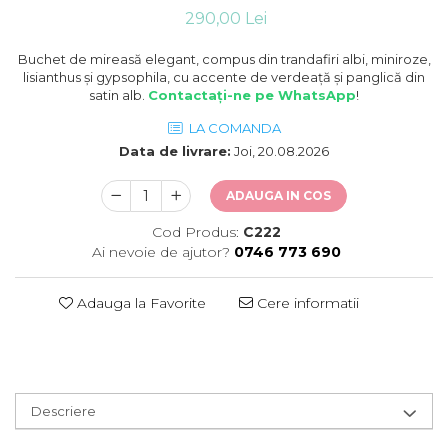
290,00 Lei
Buchet de mireasă elegant, compus din trandafiri albi, miniroze,
lisianthus și gypsophila, cu accente de verdeață și panglică din
satin alb.
Contactați-ne pe WhatsApp
!
LA COMANDA
Data de livrare:
Joi, 20.08.2026
ADAUGA IN COS
Cod Produs:
C222
Ai nevoie de ajutor?
0746 773 690
Adauga la Favorite
Cere informatii
Descriere