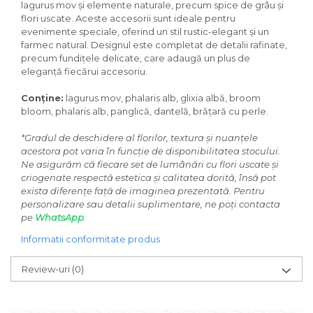
lagurus mov și elemente naturale, precum spice de grâu și
flori uscate. Aceste accesorii sunt ideale pentru
evenimente speciale, oferind un stil rustic-elegant și un
farmec natural. Designul este completat de detalii rafinate,
precum fundițele delicate, care adaugă un plus de
eleganță fiecărui accesoriu.
Conține:
lagurus mov, phalaris alb, glixia albă, broom
bloom, phalaris alb, panglică, dantelă, brățară cu perle.
*Gradul de deschidere al florilor, textura și nuanțele
acestora pot varia în funcție de disponibilitatea stocului.
Ne asigurăm că fiecare set de lumânări cu flori uscate și
criogenate respectă estetica și calitatea dorită, însă pot
exista diferențe față de imaginea prezentată. Pentru
personalizare sau detalii suplimentare, ne poți contacta
pe
WhatsApp
.
Informatii conformitate produs
Review-uri
(0)